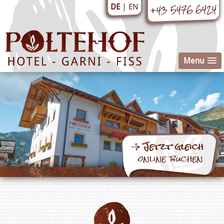
+43 5476 6424
EN
DE
Menu
Jetzt gleich
online buchen