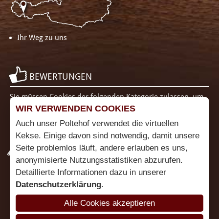
Ihr Weg zu uns
BEWERTUNGEN
Sie müssen Cookies der folgenden Kategorie zulassen, um
diesen Inhalt zu sehen: Funktionalität
Cookie Einstellungen
WIR VERWENDEN COOKIES
ändern
Auch unser Poltehof verwendet die virtuellen
Kekse. Einige davon sind notwendig, damit unsere
Seite problemlos läuft, andere erlauben es uns,
PARTNER
anonymisierte Nutzungsstatistiken abzurufen.
Detaillierte Informationen dazu in unserer
Datenschutzerklärung
.
Alle Cookies akzeptieren