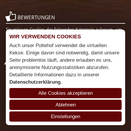
BEWERTUNGEN
Sie müssen Cookies der folgenden Kategorie zulassen, um
diesen Inhalt zu sehen: Funktionalität
Cookie Einstellungen
WIR VERWENDEN COOKIES
ändern
Auch unser Poltehof verwendet die virtuellen
Kekse. Einige davon sind notwendig, damit unsere
Seite problemlos läuft, andere erlauben es uns,
PARTNER
anonymisierte Nutzungsstatistiken abzurufen.
Detaillierte Informationen dazu in unserer
Datenschutzerklärung
.
Alle Cookies akzeptieren
Ablehnen
Einstellungen