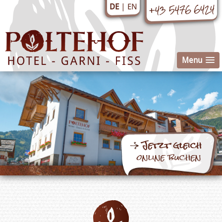
+43 5476 6424
EN
DE
Menu
Jetzt gleich
online buchen