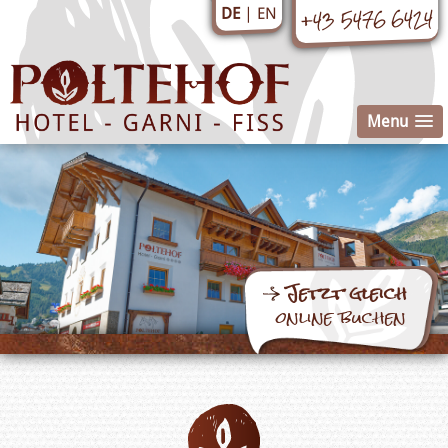
+43 5476 6424
EN
DE
Menu
Jetzt gleich
online buchen