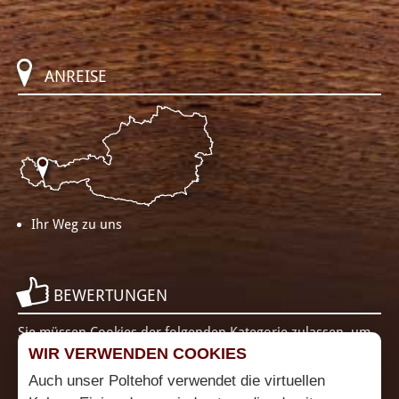
ANREISE
Ihr Weg zu uns
BEWERTUNGEN
Sie müssen Cookies der folgenden Kategorie zulassen, um
diesen Inhalt zu sehen: Funktionalität
Cookie Einstellungen
WIR VERWENDEN COOKIES
ändern
Auch unser Poltehof verwendet die virtuellen