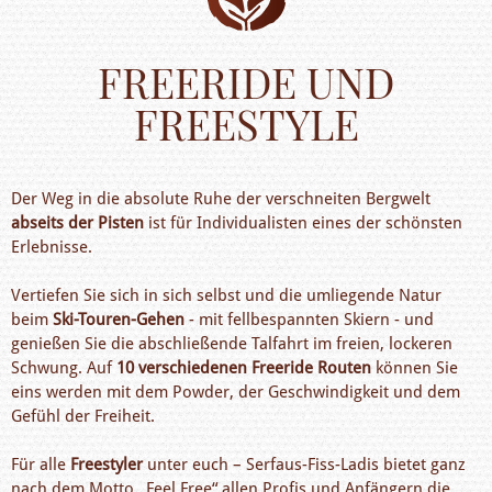
FREERIDE UND
FREESTYLE
Der Weg in die absolute Ruhe der verschneiten Bergwelt
abseits der Pisten
ist für Individualisten eines der schönsten
Erlebnisse.
Vertiefen Sie sich in sich selbst und die umliegende Natur
beim
Ski-Touren-Gehen
- mit fellbespannten Skiern - und
genießen Sie die abschließende Talfahrt im freien, lockeren
Schwung. Auf
10 verschiedenen Freeride Routen
können Sie
eins werden mit dem Powder, der Geschwindigkeit und dem
Gefühl der Freiheit.
Für alle
Freestyler
unter euch – Serfaus-Fiss-Ladis bietet ganz
nach dem Motto „Feel Free“ allen Profis und Anfängern die