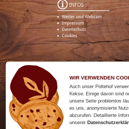
INFOS
Wetter und Webcam
Impressum
Datenschutz
Cookies
WIR VERWENDEN COO
Auch unser Poltehof verwend
Kekse. Einige davon sind n
unsere Seite problemlos läu
es uns, anonymisierte Nutz
abzurufen. Detaillierte Info
BEWERTUNGEN
unserer
Datenschutzerklä
Sie müssen Cookies der folgenden Kategorie zulas