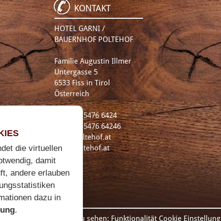
KONTAKT
HOTEL GARNI /
BAUERNHOF POLTEHOF
Familie Augustin Illmer
Untergasse 5
6533 Fiss in Tirol
Österreich
Tel.:
+43 5476 6424
Fax: +43 5476 64246
KIES
info@poltehof.at
et die virtuellen
www.poltehof.at
otwendig, damit
ft, andere erlauben
ungsstatistiken
rmationen dazu in
rung
.
sen, um diesen Inhalt zu sehen: Funktionalität
Cookie Einstellun