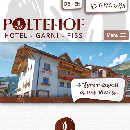
+43 5476 6424
EN
DE
Menu
Jetzt gleich
online buchen