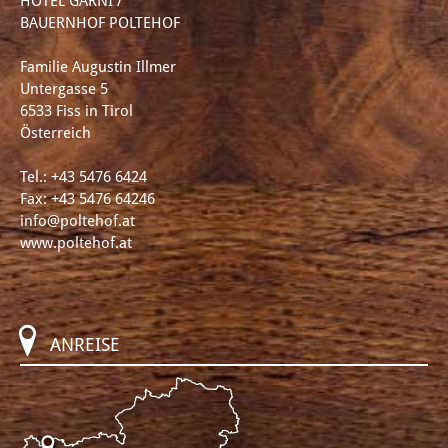
HOTEL GARNI /
BAUERNHOF POLTEHOF
Familie Augustin Illmer
Untergasse 5
6533 Fiss in Tirol
Österreich
Tel.:
+43 5476 6424
Fax: +43 5476 64246
info@poltehof.at
www.poltehof.at
ANREISE