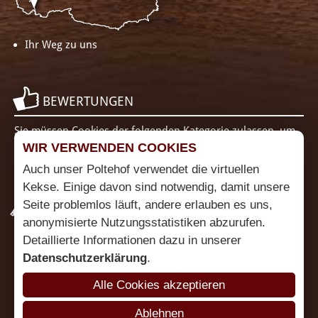
Ihr Weg zu uns
BEWERTUNGEN
Sie müssen Cookies der folgenden Kategorie zulassen, um
diesen Inhalt zu sehen: Funktionalität
Cookie Einstellungen
WIR VERWENDEN COOKIES
ändern
Auch unser Poltehof verwendet die virtuellen
Kekse. Einige davon sind notwendig, damit unsere
Seite problemlos läuft, andere erlauben es uns,
PARTNER
anonymisierte Nutzungsstatistiken abzurufen.
Detaillierte Informationen dazu in unserer
Datenschutzerklärung
.
Alle Cookies akzeptieren
Ablehnen