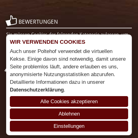
BEWERTUNGEN
Sie müssen Cookies der folgenden Kategorie zulassen, um
diesen Inhalt zu sehen: Funktionalität
Cookie Einstellungen
WIR VERWENDEN COOKIES
ändern
Auch unser Poltehof verwendet die virtuellen
Kekse. Einige davon sind notwendig, damit unsere
Seite problemlos läuft, andere erlauben es uns,
PARTNER
anonymisierte Nutzungsstatistiken abzurufen.
Detaillierte Informationen dazu in unserer
Datenschutzerklärung
.
Alle Cookies akzeptieren
Ablehnen
Einstellungen