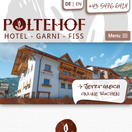
+43 5476 6424
EN
DE
Menu
Jetzt gleich
online buchen