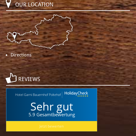
OUR LOCATION
Directions
REVIEWS
Hotel Garni Bauernhof Poltehof
Sehr gut
5.9 Gesamtbewertung
Jetzt bewerten