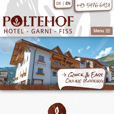
+43 5476 6424
EN
DE
Menu
Quick & Easy
Online Booking